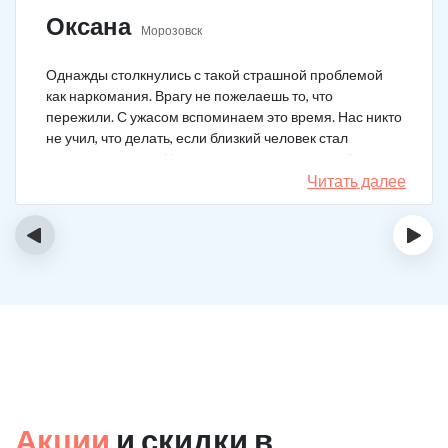
Оксана
Морозовск
Однажды столкнулись с такой страшной проблемой
как наркомания. Врагу не пожелаешь то, что
пережили. С ужасом вспоминаем это время. Нас никто
не учил, что делать, если близкий человек стал
наркозависимым. Честно говоря, надежды не было,
думали, что все лечение бесполезно, но решили
Читать далее
попробовать и отправить родственника в клинику на
реабилитацию. Пройдя полный курс лечения он
‹
›
вышел другим человеком. Но всё равно продолжает
работать над собой, ведь побороть тягу к наркотикам
не так-то просто.
Акции
и скидки в