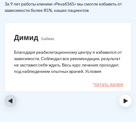
За 9 лет работы клиники «Рехаб365» мы смогли избавить от
зависимости более 85%, наших пациентов
Димид
Баймак
Благодаря реабилитационному центру я избавился от
зависимости. Соблюдал все рекомендации, результат
не заставил себя ждать. Весь курс лечения проходил
под наблюдением опытных врачей. Условия
пребывания супер комфортные: вкусная еда, уютно,
есть все необходимое для жизни. У меня не возникало
Читать далее
никаких стрессовых ситуаций.
‹
›