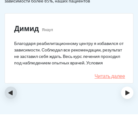
зависимости более 85%, наших пациентов
Димид
Янаул
Благодаря реабилитационному центру я избавился от
зависимости. Соблюдал все рекомендации, результат
не заставил себя ждать. Весь курс лечения проходил
под наблюдением опытных врачей. Условия
пребывания супер комфортные: вкусная еда, уютно,
есть все необходимое для жизни. У меня не возникало
Читать далее
никаких стрессовых ситуаций.
‹
›