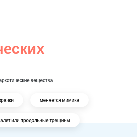
ческих
 наркотические вещества
зрачки
меняется мимика
налет или продольные трещины