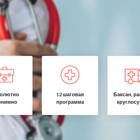
олютно
12 шаговая
Баксан, р
онимно
программа
круглосу