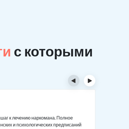
ти
с которыми
‹
›
На ск
шаг к лечению наркомана. Полное
Комплекс 
нских и психологических предписаний
протяжени