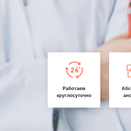
Работаем
Абс
круглосуточно
ан