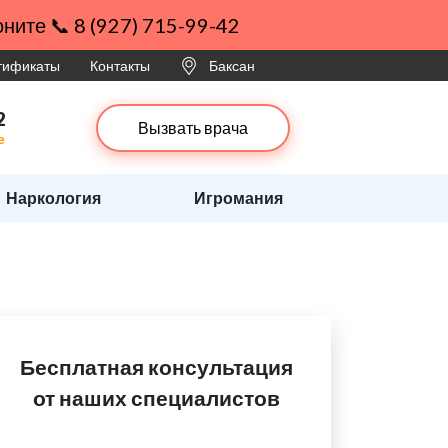
ните 📞 8 (927) 715-99-42
ртификаты
Контакты
Баксан
2
Вызвать врача
е
Наркология
Игромания
Бесплатная консультация
от наших специалистов