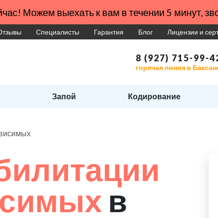
час! Можем выехать к вам в течении 5 минут, зво
Отзывы
Специалисты
Гарантия
Блог
Лицензии и се
8 (927) 715-99-4
горячая линия в Баксан
Запой
Кодирование
ависимых
билитации
исимых
в