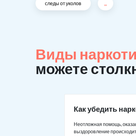
следы от уколов
...
Виды наркоти
можете столк
Как убедить нар
Неотложная помощь, оказан
выздоровление происходит