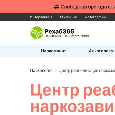
🚑 Свободная бригада сей
Интервенция
О клинике
Фотографии
Наркомания
Алкоголизм
Наркология
Центр реабилитации наркоз
Центр реа
наркозав