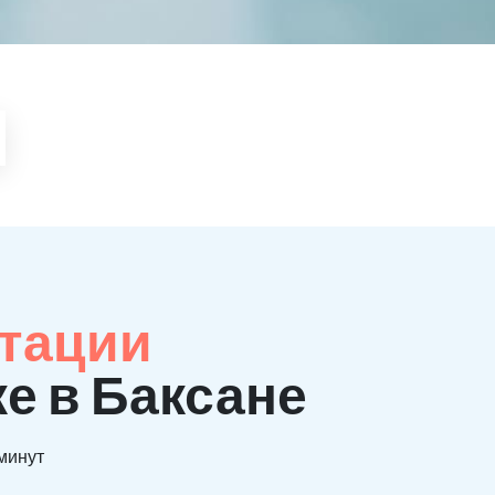
итации
е в Баксане
 минут