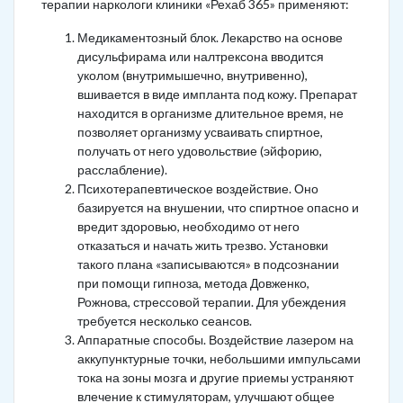
терапии наркологи клиники «Рехаб 365» применяют:
Медикаментозный блок. Лекарство на основе
дисульфирама или налтрексона вводится
уколом (внутримышечно, внутривенно),
вшивается в виде импланта под кожу. Препарат
находится в организме длительное время, не
позволяет организму усваивать спиртное,
получать от него удовольствие (эйфорию,
расслабление).
Психотерапевтическое воздействие. Оно
базируется на внушении, что спиртное опасно и
вредит здоровью, необходимо от него
отказаться и начать жить трезво. Установки
такого плана «записываются» в подсознании
при помощи гипноза, метода Довженко,
Рожнова, стрессовой терапии. Для убеждения
требуется несколько сеансов.
Аппаратные способы. Воздействие лазером на
аккупунктурные точки, небольшими импульсами
тока на зоны мозга и другие приемы устраняют
влечение к стимуляторам, улучшают общее