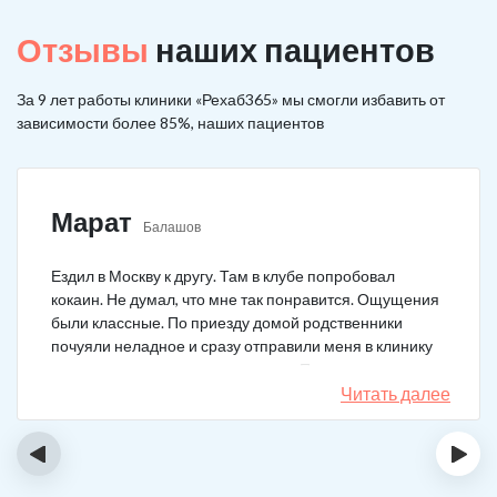
Отзывы
наших пациентов
За 9 лет работы клиники «Рехаб365» мы смогли избавить от
зависимости более 85%, наших пациентов
Марат
Балашов
Ездил в Москву к другу. Там в клубе попробовал
кокаин. Не думал, что мне так понравится. Ощущения
были классные. По приезду домой родственники
почуяли неладное и сразу отправили меня в клинику
после того как я им все рассказал. Прошел курс
лечения, но мысли о коксе не прошли. Сейчас хожу на
Читать далее
курсы анонимных наркоманов, делаю все, чтобы
снова не начать.
‹
›