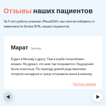
Отзывы
наших пациентов
За 9 лет работы клиники «Рехаб365» мы смогли избавить от
зависимости более 85%, наших пациентов
Марат
Энгельс
Ездил в Москву к другу. Там в клубе попробовал
кокаин. Не думал, что мне так понравится. Ощущения
были классные. По приезду домой родственники
почуяли неладное и сразу отправили меня в клинику
после того как я им все рассказал. Прошел курс
лечения, но мысли о коксе не прошли. Сейчас хожу на
Читать далее
курсы анонимных наркоманов, делаю все, чтобы
снова не начать.
‹
›