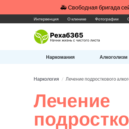
🚑 Свободная бригада сей
Интервенция
О клинике
Фотографии
Наркомания
Алкоголизм
Наркология
Лечение подросткового алко
Лечение
подростко