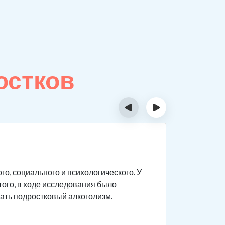
остков
‹
›
Особе
о, социального и психологического. У
Подростки
того, в ходе исследования было
которым в
ать подростковый алкоголизм.
есть така
Опьянение