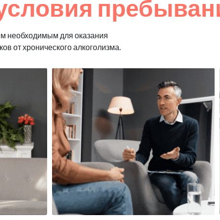
условия пребывани
ем необходимым для оказания
ков от хронического алкоголизма.