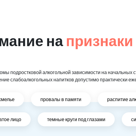
мание на
признаки
мы подростковой алкогольной зависимости на начальных ст
ение слабоалкогольных напитков допустимо практически еж
хмелье
провалы в памяти
распитие ал
атое лицо
темные круги под глазами
си