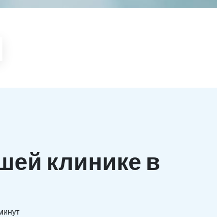
шей клинике в
 минут