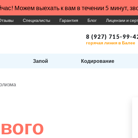
час! Можем выехать к вам в течении 5 минут, зво
Отзывы
Специалисты
Гарантия
Блог
Лицензии и се
8 (927) 715-99-4
горячая линия в Балее
Запой
Кодирование
голизма
вого