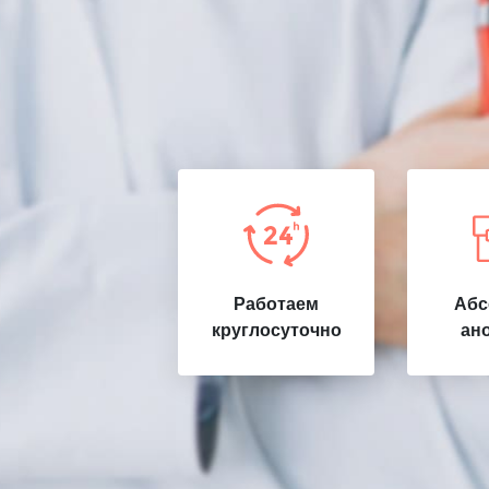
Работаем
Абс
круглосуточно
ан