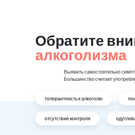
Обратите вни
алкоголизма
Выявить самостоятельно симпто
Большинство считает употребл
толерантность к алкоголю
по
отсутствие контроля
одутлов