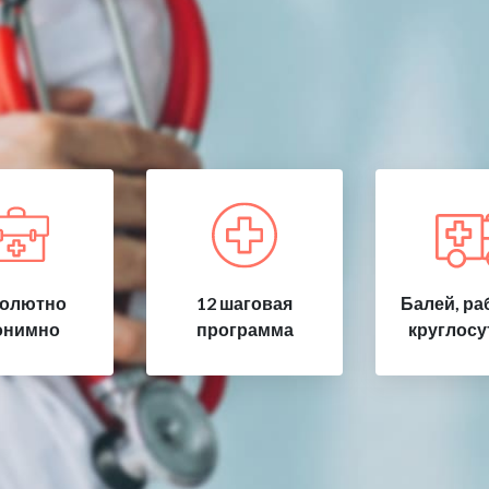
олютно
12 шаговая
Балей, ра
онимно
программа
круглосу