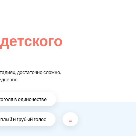
 детского
адиях, достаточно сложно.
едневно.
коголя в одиночестве
плый и грубый голос
...