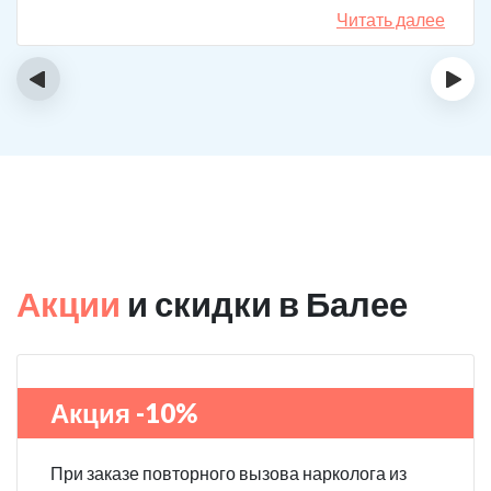
назначения, они отличаются. Клиника делает скидку
Читать далее
на последующие вызовы за оставленный отзыв! Я
планирую в будущем пройти полный курс
‹
›
реабилитации.
Акции
и скидки в Балее
Акция -10%
При заказе повторного вызова нарколога из