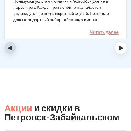
Пользуюсь услугами клиники «Рехаб365» уже не в
первый раз. Каждый раз лечение назначается
индивидуально под конкретный случай. Не просто
дают стандартный набор таблеток, а именно
подбирается лечение. Специально сравнил
назначения, они отличаются. Клиника делает скидку
Читать далее
на последующие вызовы за оставленный отзыв! Я
планирую в будущем пройти полный курс
‹
›
реабилитации.
Акции
и скидки в
Петровск-Забайкальском