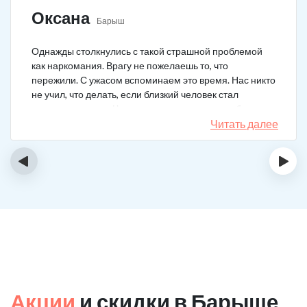
Оксана
Барыш
Однажды столкнулись с такой страшной проблемой
как наркомания. Врагу не пожелаешь то, что
пережили. С ужасом вспоминаем это время. Нас никто
не учил, что делать, если близкий человек стал
наркозависимым. Честно говоря, надежды не было,
думали, что все лечение бесполезно, но решили
Читать далее
попробовать и отправить родственника в клинику на
реабилитацию. Пройдя полный курс лечения он
‹
›
вышел другим человеком. Но всё равно продолжает
работать над собой, ведь побороть тягу к наркотикам
не так-то просто.
Акции
и скидки в Барыше