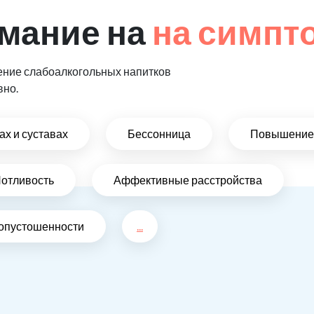
мание на
на симпт
ение слабоалкогольных напитков
вно.
х и суставах
Бессонница
Повышение 
отливость
Аффективные расстройства
 опустошенности
...