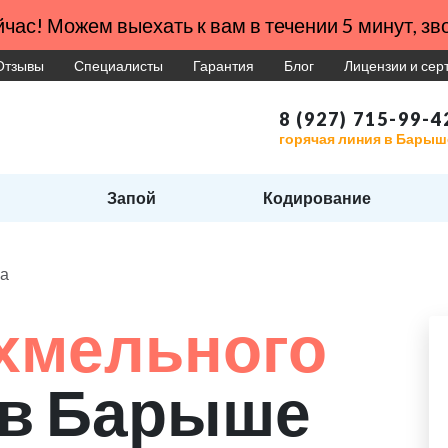
час! Можем выехать к вам в течении 5 минут, зво
Отзывы
Специалисты
Гарантия
Блог
Лицензии и се
8 (927) 715-99-4
горячая линия в Барыш
Запой
Кодирование
ма
хмельного
в Барыше