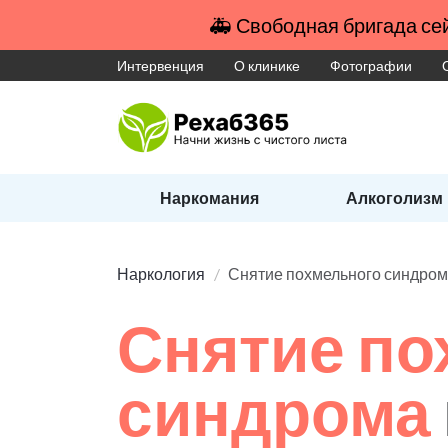
🚑 Свободная бригада сей
Интервенция
О клинике
Фотографии
Наркомания
Алкоголизм
Наркология
Снятие похмельного синдро
Снятие по
синдрома