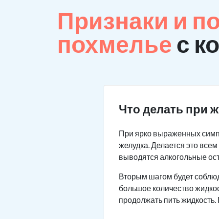
Признаки и п
похмелье
с к
Что делать при 
При ярко выраженных симп
желудка. Делается это все
выводятся алкогольные ос
Вторым шагом будет соблю
большое количество жидкос
продолжать пить жидкость.