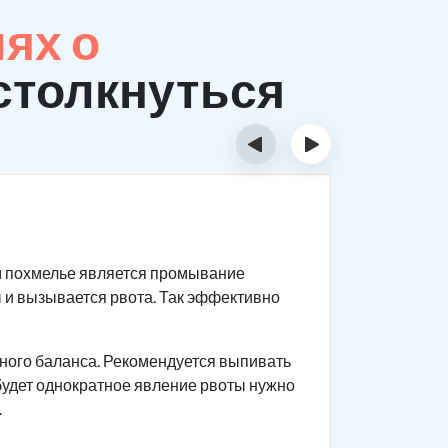
ях о
столкнуться
‹
›
Призн
м похмелье является промывание
Первый
 и вызывается рвота. Так эффективно
происх
Важно в
больном
ного баланса. Рекомендуется выпивать
 будет однократное явление рвоты нужно
Головны
.
горячит
возника