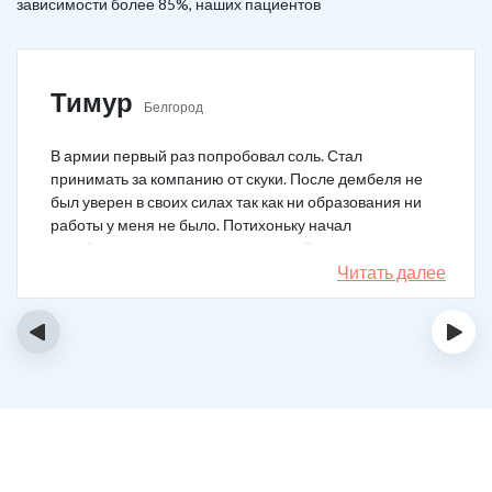
зависимости более 85%, наших пациентов
Тимур
Белгород
В армии первый раз попробовал соль. Стал
принимать за компанию от скуки. После дембеля не
был уверен в своих силах так как ни образования ни
работы у меня не было. Потихоньку начал
зарабатывать и тратить их на соль. Спустя год завел
девушку и ей не нравилось мое пристрастие к
Читать далее
наркотикам. Пошел на лечение, чтобы ее не потерять.
Сейчас мы вместе, с солью я завязал. Все хорошо.
‹
›
Спасибо врачам!