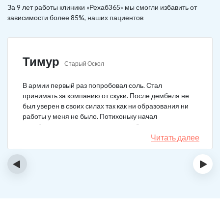
За 9 лет работы клиники «Рехаб365» мы смогли избавить от
зависимости более 85%, наших пациентов
Тимур
Старый Оскол
В армии первый раз попробовал соль. Стал
принимать за компанию от скуки. После дембеля не
был уверен в своих силах так как ни образования ни
работы у меня не было. Потихоньку начал
зарабатывать и тратить их на соль. Спустя год завел
девушку и ей не нравилось мое пристрастие к
Читать далее
наркотикам. Пошел на лечение, чтобы ее не потерять.
Сейчас мы вместе, с солью я завязал. Все хорошо.
‹
›
Спасибо врачам!