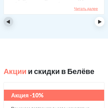
набор таблеток, а именно подбирают
индивидуальный комплекс под конкретный случай.
Читать далее
Несколько раз делал вызов, и назначения были под
каждую ситуацию разные. А еще скидку говорят
‹
›
сделают за отзыв.
Акции
и скидки в Белёве
Акция -10%