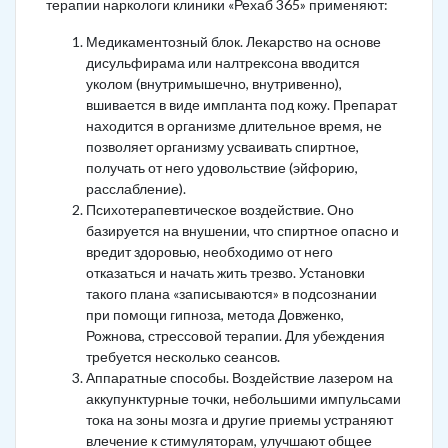
терапии наркологи клиники «Рехаб 365» применяют:
Медикаментозный блок. Лекарство на основе
дисульфирама или налтрексона вводится
уколом (внутримышечно, внутривенно),
вшивается в виде импланта под кожу. Препарат
находится в организме длительное время, не
позволяет организму усваивать спиртное,
получать от него удовольствие (эйфорию,
расслабление).
Психотерапевтическое воздействие. Оно
базируется на внушении, что спиртное опасно и
вредит здоровью, необходимо от него
отказаться и начать жить трезво. Установки
такого плана «записываются» в подсознании
при помощи гипноза, метода Довженко,
Рожнова, стрессовой терапии. Для убеждения
требуется несколько сеансов.
Аппаратные способы. Воздействие лазером на
аккупунктурные точки, небольшими импульсами
тока на зоны мозга и другие приемы устраняют
влечение к стимуляторам, улучшают общее