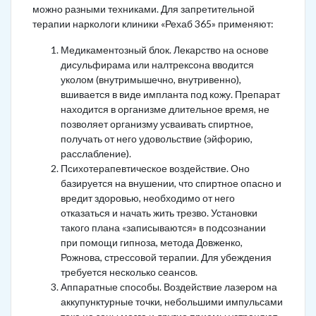
можно разными техниками. Для запретительной
терапии наркологи клиники «Рехаб 365» применяют:
Медикаментозный блок. Лекарство на основе
дисульфирама или налтрексона вводится
уколом (внутримышечно, внутривенно),
вшивается в виде импланта под кожу. Препарат
находится в организме длительное время, не
позволяет организму усваивать спиртное,
получать от него удовольствие (эйфорию,
расслабление).
Психотерапевтическое воздействие. Оно
базируется на внушении, что спиртное опасно и
вредит здоровью, необходимо от него
отказаться и начать жить трезво. Установки
такого плана «записываются» в подсознании
при помощи гипноза, метода Довженко,
Рожнова, стрессовой терапии. Для убеждения
требуется несколько сеансов.
Аппаратные способы. Воздействие лазером на
аккупунктурные точки, небольшими импульсами