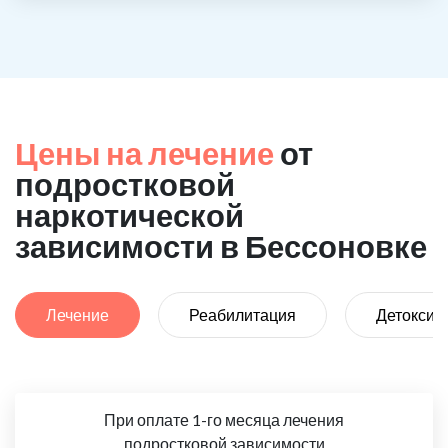
Цены на лечение
от
подростковой
наркотической
зависимости в Бессоновке
Лечение
Реабилитация
Детоксик
При оплате 1-го месяца лечения
подростковой зависимости