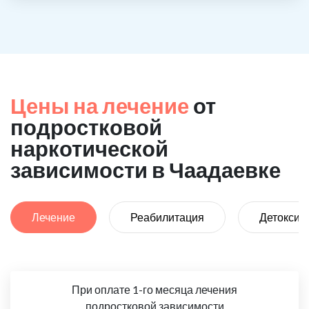
Цены на лечение
от
подростковой
наркотической
зависимости в Чаадаевке
Лечение
Реабилитация
Детоксик
При оплате 1-го месяца лечения
подростковой зависимости