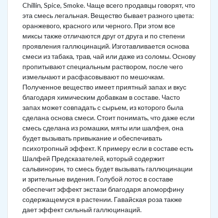
Chillin, Spice, Smoke. Чаще всего продавцы говорят, что
эта смесь легальная. Вещество бывает разного цвета:
оранжевого, красного или черного. При этом все
миксы также отличаются друг от друга и по степени
проявления галлюцинаций. Изготавливается основа
смеси из табака, трав, чай или даже из соломы. Основу
пропитывают специальным раствором, после чего
измельчают и расфасовывают по мешочкам.
Полученное вещество имеет приятный запах и вкус
благодаря химическим добавкам в составе. Часто
запах может совпадать с сырьем, из которого была
сделана основа смеси. Стоит понимать, что даже если
смесь сделана из ромашки, мяты или шалфея, она
будет вызывать привыкание и обеспечивать
психотропный эффект. К примеру если в составе есть
Шалфей Предсказателей, который содержит
сальвинорин, то смесь будет вызывать галлюцинации
и зрительные видения. Голубой лотос в составе
обеспечит эффект экстази благодаря апоморфину
содержащемуся в растении. Гавайская роза также
дает эффект сильный галлюцинаций.