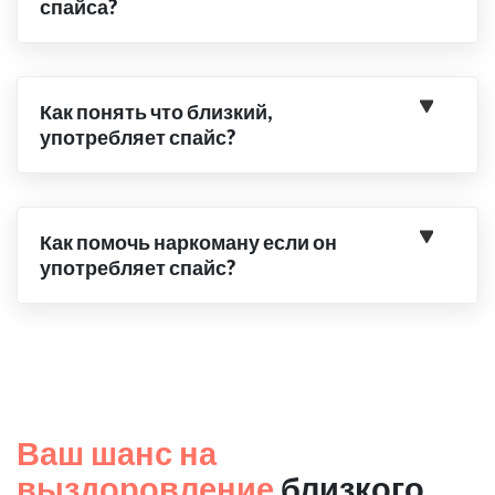
спайса?
Как понять что близкий,
употребляет спайс?
Как помочь наркоману если он
употребляет спайс?
Ваш шанс на
выздоровление
близкого