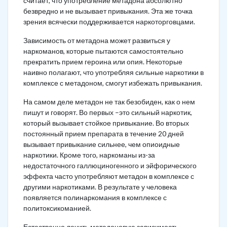
считает, что употребление метадона абсолютно
безвредно и не вызывает привыкания. Эта же точка
зрения всячески поддерживается наркоторговцами.
Зависимость от метадона может развиться у
наркоманов, которые пытаются самостоятельно
прекратить прием героина или опия. Некоторые
наивно полагают, что употребляя сильные наркотики в
комплексе с метадоном, смогут избежать привыкания.
На самом деле метадон не так безобиден, как о нем
пишут и говорят. Во первых –это сильный наркотик,
который вызывает стойкое привыкание. Во вторых
постоянный прием препарата в течение 20 дней
вызывает привыкание сильнее, чем опиоидные
наркотики. Кроме того, наркоманы из-за
недостаточного галлюциногенного и эйфорического
эффекта часто употребляют метадон в комплексе с
другими наркотиками. В результате у человека
появляется полинаркомания в комплексе с
политоксикоманией.
Естественно лечить метадоновую зависимость