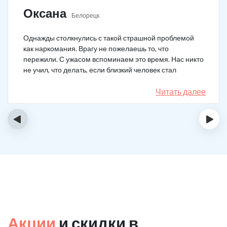
Оксана
Белорецк
Однажды столкнулись с такой страшной проблемой
как наркомания. Врагу не пожелаешь то, что
пережили. С ужасом вспоминаем это время. Нас никто
не учил, что делать, если близкий человек стал
наркозависимым. Честно говоря, надежды не было,
думали, что все лечение бесполезно, но решили
Читать далее
попробовать и отправить родственника в клинику на
реабилитацию. Пройдя полный курс лечения он
‹
›
вышел другим человеком. Но всё равно продолжает
работать над собой, ведь побороть тягу к наркотикам
не так-то просто.
Акции
и скидки в