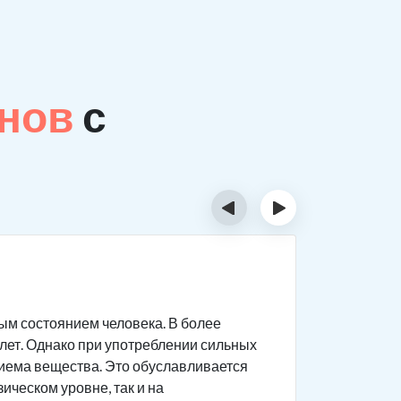
анов
с
‹
›
Сколь
м состоянием человека. В более
Обычно ло
 лет. Однако при употреблении сильных
раньше. П
риема вещества. Это обуславливается
применени
ическом уровне, так и на
является 