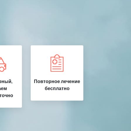
рный,
Повторное лечение
аем
бесплатно
точно