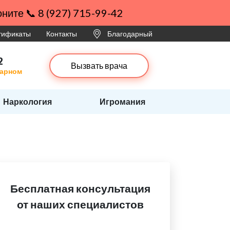
ните 📞 8 (927) 715-99-42
ртификаты
Контакты
Благодарный
2
Вызвать врача
дарном
Наркология
Игромания
Бесплатная консультация
от наших специалистов