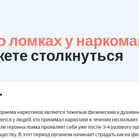
 ломках у нарком
ете столкнуться
"
приема наркотиков является тяжелым физическим и душевны
ется у людей, кто принимал наркотики в течение нескольких
или героина ломка проявляет себя уже после 3-4 разового п
ству. В этот период организм начинает страдать как на физ