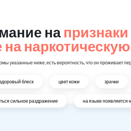
мание на
признаки
на наркотическую
омы указанные ниже, есть вероятность, что он проживает пе
ездоровый блеск
цвет кожи
зрачки
виться сильное раздражение
на языке появляется 