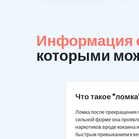
Информация о
которыми мож
Что такое "ломка
Ломка после прекращения 
сильной форме она проявля
наркотиков вроде кокаина 
быстрым привыканием к веще