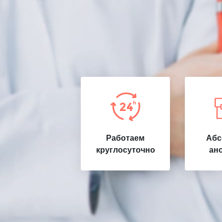
Работаем
Абс
круглосуточно
ан