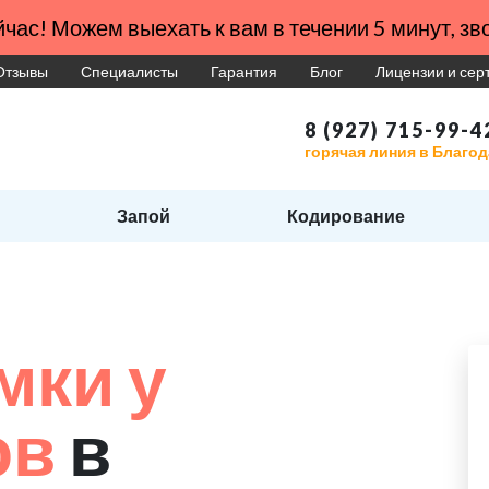
час! Можем выехать к вам в течении 5 минут, зво
Отзывы
Специалисты
Гарантия
Блог
Лицензии и се
8 (927) 715-99-4
горячая линия в Благо
Запой
Кодирование
мки у
ов
в