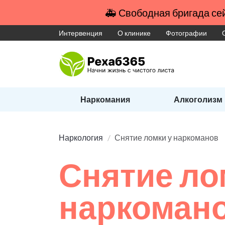
🚑 Свободная бригада сей
Интервенция
О клинике
Фотографии
Наркомания
Алкоголизм
Наркология
Снятие ломки у наркоманов
Снятие ло
наркоман