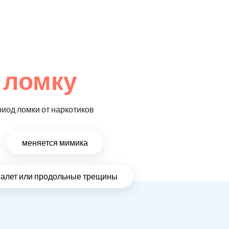
 ломку
риод ломки от наркотиков
меняется мимика
налет или продольные трещины