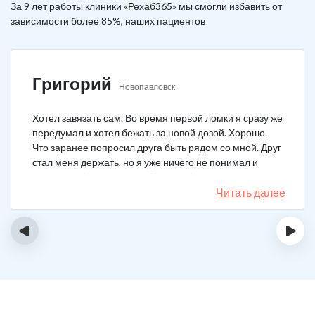
За 9 лет работы клиники «Рехаб365» мы смогли избавить от
зависимости более 85%, наших пациентов
Григорий
Новопавловск
Хотел завязать сам. Во время первой ломки я сразу же
передумал и хотел бежать за новой дозой. Хорошо.
Что заранее попросил друга быть рядом со мной. Друг
стал меня держать, но я уже ничего не понимал и
начал силой вырываться. Тогда мой товарищ просто
связан меня и позвонил в клинику. На дом приехал
Читать далее
нарколог, мне сделали какую-то капельницу, после
чего я успокоился. Посоветовали приехать в клинику
‹
›
для прохождения курса реабилитации, так я и сделал.
С того дня прошло уже больше двух лет. Уже больше
двух лет как я чист!