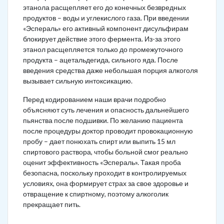
этанола расщепляет его до конечных безвредных
продуктов – воды и углекислого газа. При введении
«Эспераль» его активный компонент дисульфирам
блокирует действие этого фермента. Из-за этого
этанол расщепляется только до промежуточного
продукта – ацетальдегида, сильного яда. После
введения средства даже небольшая порция алкоголя
вызывает сильную интоксикацию.
Перед кодированием наши врачи подробно
объясняют суть лечения и опасность дальнейшего
пьянства после подшивки. По желанию пациента
после процедуры доктор проводит провокационную
пробу – дает понюхать спирт или выпить 15 мл
спиртового раствора, чтобы больной смог реально
оценит эффективность «Эспераль». Такая проба
безопасна, поскольку проходит в контролируемых
условиях, она формирует страх за свое здоровье и
отвращение к спиртному, поэтому алкоголик
прекращает пить.