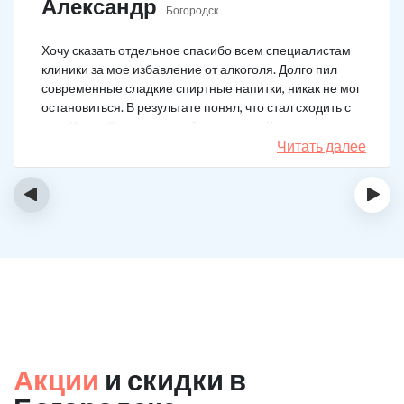
Александр
Богородск
Хочу сказать отдельное спасибо всем специалистам
клиники за мое избавление от алкоголя. Долго пил
современные сладкие спиртные напитки, никак не мог
остановиться. В результате понял, что стал сходить с
ума. Каждый день не мог без выпивки. Когда осознал,
понял, что надо что-то в своей жизни менять. Нашел
Читать далее
телефон клиники в интернете, сразу приехал и
запился на курс реабилитации. Сейчас не пью
‹
›
вообще, и начинать не хочу!
Акции
и скидки в