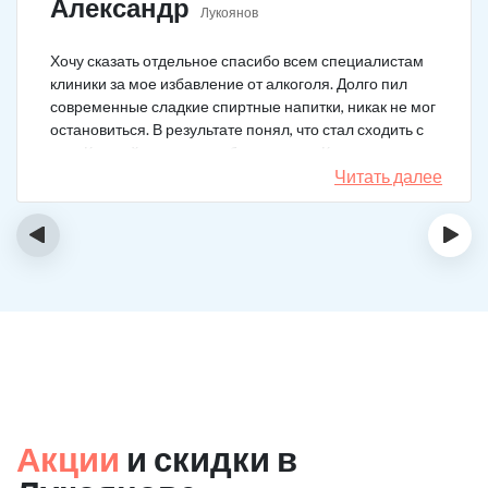
Александр
Лукоянов
Хочу сказать отдельное спасибо всем специалистам
клиники за мое избавление от алкоголя. Долго пил
современные сладкие спиртные напитки, никак не мог
остановиться. В результате понял, что стал сходить с
ума. Каждый день не мог без выпивки. Когда осознал,
понял, что надо что-то в своей жизни менять. Нашел
Читать далее
телефон клиники в интернете, сразу приехал и
запился на курс реабилитации. Сейчас не пью
‹
›
вообще, и начинать не хочу!
Акции
и скидки в