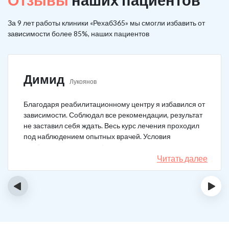
За 9 лет работы клиники «Рехаб365» мы смогли избавить от
зависимости более 85%, наших пациентов
Димид
Лукоянов
Благодаря реабилитационному центру я избавился от
зависимости. Соблюдал все рекомендации, результат
не заставил себя ждать. Весь курс лечения проходил
под наблюдением опытных врачей. Условия
пребывания супер комфортные: вкусная еда, уютно,
есть все необходимое для жизни. У меня не возникало
Читать далее
никаких стрессовых ситуаций.
‹
›