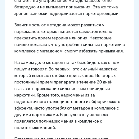
считает, что употребление метадона абсолютно
безвредно и не вызывает привыкания. Эта же точка
зрения всячески поддерживается наркоторговцами.
Зависимость от метадона может развиться у
наркоманов, которые пытаются самостоятельно
прекратить прием героина или опия. Некоторые
наивно полагают, что употребляя сильные наркотики в
комплексе с метадоном, смогут избежать привыкания.
На самом деле метадон не так безобиден, как о нем
пишут и говорят. Во первых –это сильный наркотик,
который вызывает стойкое привыкание. Во вторых
постоянный прием препарата в течение 20 дней
вызывает привыкание сильнее, чем опиоидные
наркотики. Кроме того, наркоманы из-за
недостаточного галлюциногенного и эйфорического
эффекта часто употребляют метадон в комплексе с
другими наркотиками. В результате у человека
появляется полинаркомания в комплексе с
политоксикоманией.
Естественно лечить метадоновую зависимость