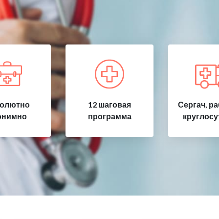
олютно
12 шаговая
Сергач, р
онимно
программа
круглосу