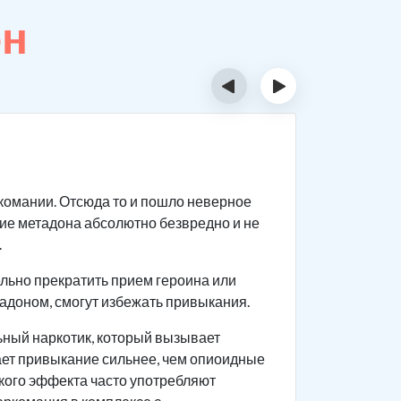
он
‹
›
Сколь
ркомании. Отсюда то и пошло неверное
Данное ве
ие метадона абсолютно безвредно и не
Продолжи
.
Скорос
льно прекратить прием героина или
Количе
тадоном, смогут избежать привыкания.
Длител
льный наркотик, который вызывает
Хронич
ает привыкание сильнее, чем опиоидные
ского эффекта часто употребляют
На ско