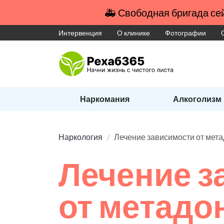
🚑 Свободная бригада сей
Интервенция
О клинике
Фотографии
Наркомания
Алкоголизм
Наркология
Лечение зависимости от мет
Лечение з
от метадо