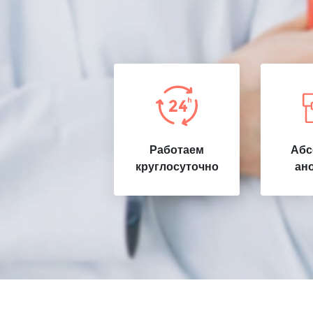
Работаем
Абс
круглосуточно
ан