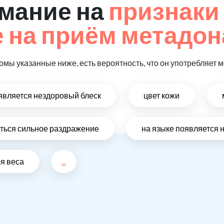
мание на
признаки
 на приём метадон
омы указанные ниже, есть вероятность, что он употребляет 
оявляется нездоровый блеск
цвет кожи
виться сильное раздражение
на языке появляется 
ря веса
...