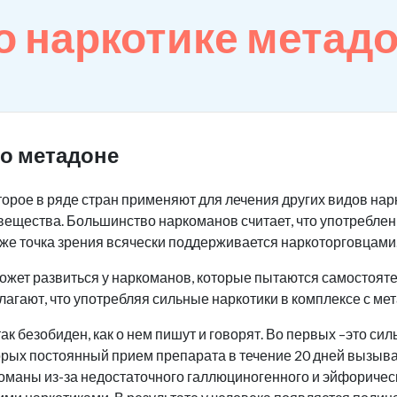
 наркотике метад
о метадоне
оторое в ряде стран применяют для лечения других видов на
вещества. Большинство наркоманов считает, что употреблен
же точка зрения всячески поддерживается наркоторговцами
ожет развиться у наркоманов, которые пытаются самостояте
лагают, что употребляя сильные наркотики в комплексе с ме
ак безобиден, как о нем пишут и говорят. Во первых –это си
орых постоянный прием препарата в течение 20 дней вызыв
ркоманы из-за недостаточного галлюциногенного и эйфориче