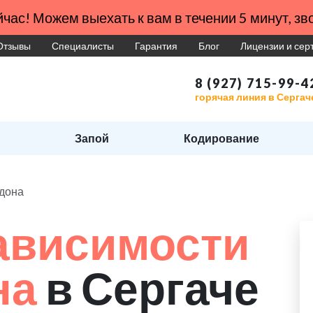
час! Можем выехать к вам в течении 5 минут, зво
Отзывы
Специалисты
Гарантия
Блог
Лицензии и се
8 (927) 715-99-4
горячая линия в Сергач
Запой
Кодирование
адона
ависимости
на
в Сергаче