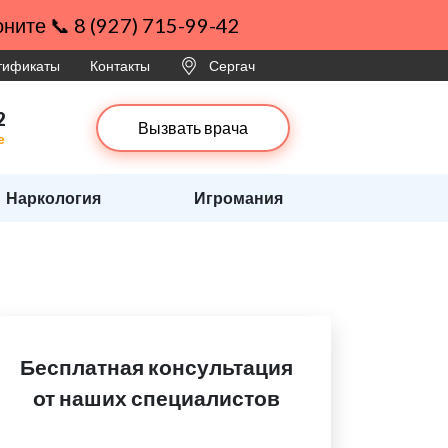
ните 📞 8 (927) 715-99-42
ртификаты
Контакты
Сергач
2
Вызвать врача
е
Наркология
Игромания
Бесплатная консультация
от наших специалистов