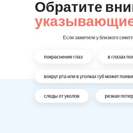
Обратите вни
указывающие
Если заметили у близкого симпт
покраснение глаз
в глазах п
вокруг рта или в уголках губ может поя
следы от уколов
резкая поте