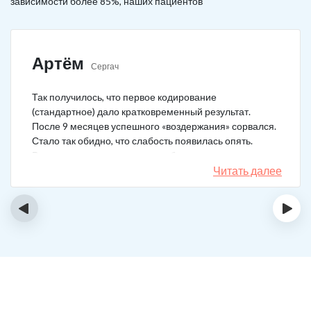
зависимости более 85%, наших пациентов
Артём
Сергач
Так получилось, что первое кодирование
(стандартное) дало кратковременный результат.
После 9 месяцев успешного «воздержания» сорвался.
Стало так обидно, что слабость появилась опять.
Решил не затягивать, и опять обратился в клинику.
Мне порекомендовали двойной блок. Согласился, и
Читать далее
сейчас не жалею. Уже два года в полной завязке.
Иногда тянет выпить, но обуздать желание вполне
‹
›
возможно.