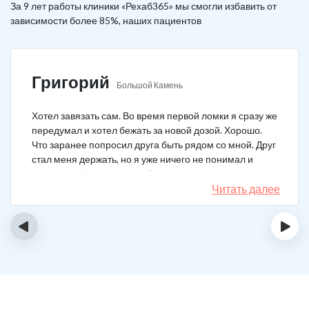
За 9 лет работы клиники «Рехаб365» мы смогли избавить от
зависимости более 85%, наших пациентов
Григорий
Большой Камень
Хотел завязать сам. Во время первой ломки я сразу же
передумал и хотел бежать за новой дозой. Хорошо.
Что заранее попросил друга быть рядом со мной. Друг
стал меня держать, но я уже ничего не понимал и
начал силой вырываться. Тогда мой товарищ просто
связан меня и позвонил в клинику. На дом приехал
Читать далее
нарколог, мне сделали какую-то капельницу, после
чего я успокоился. Посоветовали приехать в клинику
‹
›
для прохождения курса реабилитации, так я и сделал.
С того дня прошло уже больше двух лет. Уже больше
двух лет как я чист!