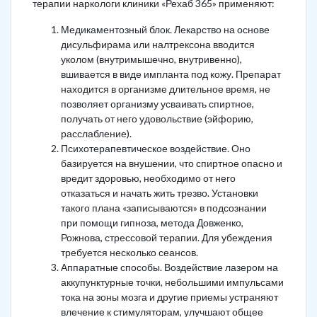
терапии наркологи клиники «Рехаб 365» применяют:
Медикаментозный блок. Лекарство на основе
дисульфирама или налтрексона вводится
уколом (внутримышечно, внутривенно),
вшивается в виде импланта под кожу. Препарат
находится в организме длительное время, не
позволяет организму усваивать спиртное,
получать от него удовольствие (эйфорию,
расслабление).
Психотерапевтическое воздействие. Оно
базируется на внушении, что спиртное опасно и
вредит здоровью, необходимо от него
отказаться и начать жить трезво. Установки
такого плана «записываются» в подсознании
при помощи гипноза, метода Довженко,
Рожнова, стрессовой терапии. Для убеждения
требуется несколько сеансов.
Аппаратные способы. Воздействие лазером на
аккупунктурные точки, небольшими импульсами
тока на зоны мозга и другие приемы устраняют
влечение к стимуляторам, улучшают общее