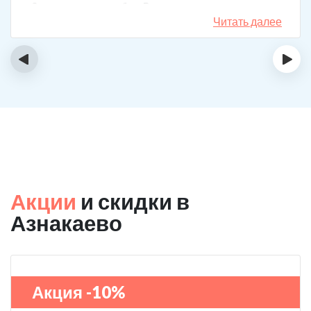
3 года поставили рубеж. Вот уже как два года мужа к
спиртному вообще не тянет.
Читать далее
‹
›
Акции
и скидки в
Азнакаево
Акция -10%