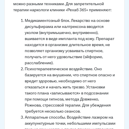
можно разными техниками. Для запретительной
терапии наркологи клиники «Рехаб 365» применяют:
Медикаментозный блок. Лекарство на основе
дисульфирама или налтрексона вводится
уколом (внутримышечно, внутривенно),
вшивается в виде импланта под кожу. Препарат
находится в организме длительное время, не
позволяет организму усваивать спиртное,
получать от него удовольствие (эйфорию,
расслабление).
Психотерапевтическое воздействие. Оно
базируется на внушении, что спиртное опасно и
вредит здоровью, необходимо от него
отказаться и начать жить трезво. Установки
такого плана «записываются» в подсознании
при помощи гипноза, метода Довженко,
Рожнова, стрессовой терапии. Для убеждения
требуется несколько сеансов.
Аппаратные способы. Воздействие лазером на
аккупунктурные точки, небольшими импульсами