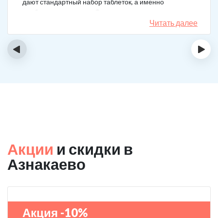
дают стандартный набор таблеток, а именно
подбирается лечение. Специально сравнил
назначения, они отличаются. Клиника делает скидку
Читать далее
на последующие вызовы за оставленный отзыв! Я
планирую в будущем пройти полный курс
‹
›
реабилитации.
Акции
и скидки в
Азнакаево
Акция -10%