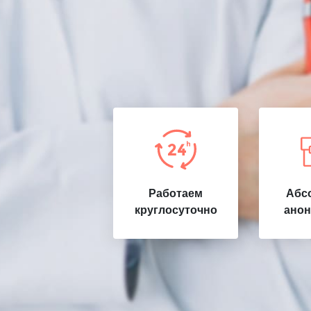
Работаем
Абс
круглосуточно
анон