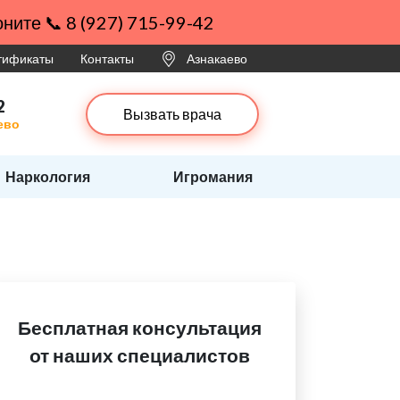
ните 📞 8 (927) 715-99-42
ртификаты
Контакты
Азнакаево
2
Вызвать врача
ево
Наркология
Игромания
Бесплатная консультация
от наших специалистов