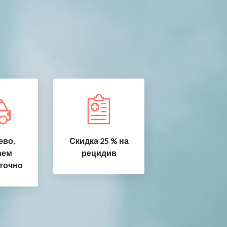
ево,
Скидка 25 % на
аем
рецидив
точно