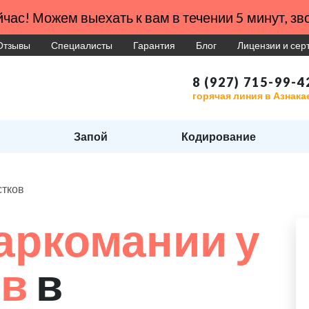
час! Можем выехать к вам в течении 5 минут, зво
Отзывы
Специалисты
Гарантия
Блог
Лицензии и се
8 (927) 715-99-4
горячая линия в Азнака
Запой
Кодирование
стков
аркомании у
ов
в