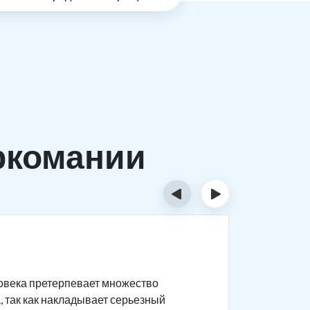
ркомании
‹
›
Причи
ловека претерпевает множество
Существуе
, так как накладывает серьезный