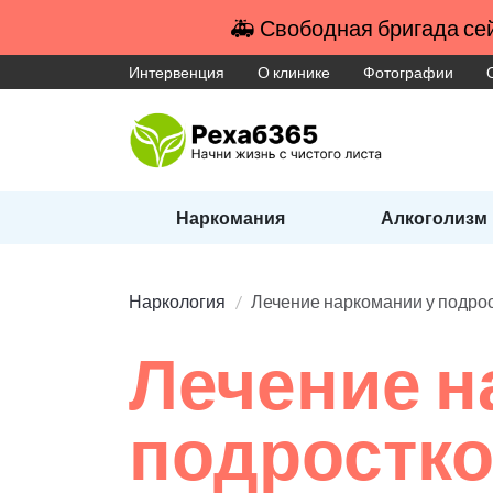
🚑 Свободная бригада сей
Интервенция
О клинике
Фотографии
Наркомания
Алкоголизм
Наркология
Лечение наркомании у подро
Лечение н
подростк