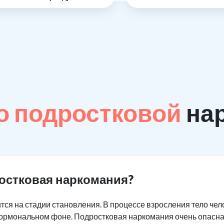
о подростковой
на
остковая наркомания?
тся на стадии становления. В процессе взросления тело че
 гормональном фоне. Подростковая наркомания очень опасна