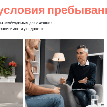
условия пребывани
ем необходимым для оказания
озависимости у подростков