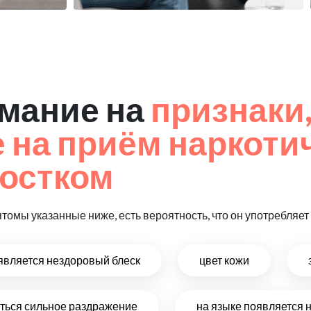
мание на
признаки
на приём наркоти
остком
птомы указанные ниже, есть вероятность, что он употребляе
оявляется нездоровый блеск
цвет кожи
виться сильное раздражение
на языке появляется 