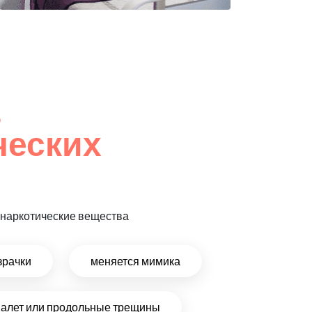
,
ческих
т наркотические вещества
зрачки
меняется мимика
налет или продольные трещины