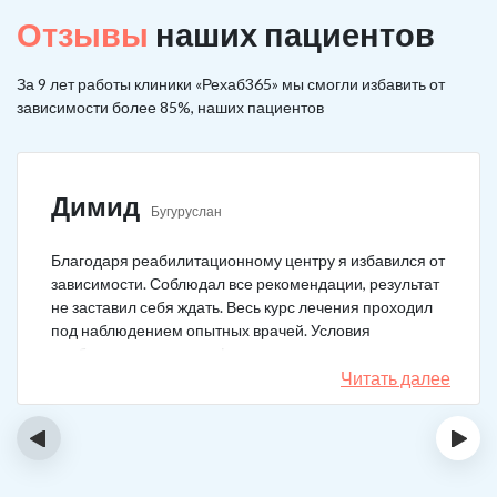
Отзывы
наших пациентов
За 9 лет работы клиники «Рехаб365» мы смогли избавить от
зависимости более 85%, наших пациентов
Димид
Бугуруслан
Благодаря реабилитационному центру я избавился от
зависимости. Соблюдал все рекомендации, результат
не заставил себя ждать. Весь курс лечения проходил
под наблюдением опытных врачей. Условия
пребывания супер комфортные: вкусная еда, уютно,
есть все необходимое для жизни. У меня не возникало
Читать далее
никаких стрессовых ситуаций.
‹
›