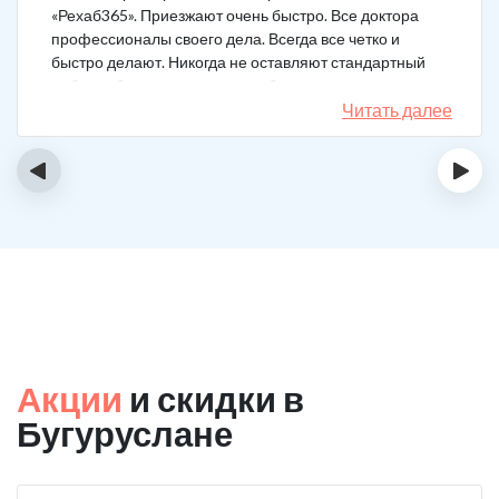
«Рехаб365». Приезжают очень быстро. Все доктора
профессионалы своего дела. Всегда все четко и
быстро делают. Никогда не оставляют стандартный
набор таблеток, а именно подбирают
индивидуальный комплекс под конкретный случай.
Читать далее
Несколько раз делал вызов, и назначения были под
каждую ситуацию разные. А еще скидку говорят
‹
›
сделают за отзыв.
Акции
и скидки в
Бугуруслане