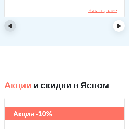
набор таблеток, а именно подбирают
индивидуальный комплекс под конкретный случай.
Читать далее
Несколько раз делал вызов, и назначения были под
каждую ситуацию разные. А еще скидку говорят
‹
›
сделают за отзыв.
Акции
и скидки в Ясном
Акция -10%