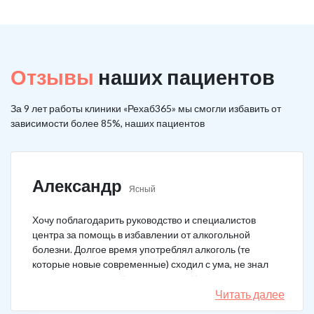
Отзывы
наших пациентов
За 9 лет работы клиники «Рехаб365» мы смогли избавить от
зависимости более 85%, наших пациентов
Александр
Ясный
Хочу поблагодарить руководство и специалистов
центра за помощь в избавлении от алкогольной
болезни. Долгое время употреблял алкоголь (те
которые новые современные) сходил с ума, не знал
куда деться от своей зависимости. Искал тех кто
сможет мне помочь в интернете, позвонил, приехал.
Читать далее
На сегодняшний день не употребляю!