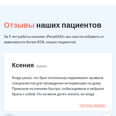
Отзывы
наших пациентов
За 9 лет работы клиники «Рехаб365» мы смогли избавить от
зависимости более 85%, наших пациентов
Ксения
Буинск
Когда узнал, что брат потихоньку наркоманит, вызвала
специалистов для проведения интервенции на дому.
Приехали из клиники быстро, побеседовали и забрали
брата с собой. Он на меня долго злился, но когда
понял, что если бы я не пошла на тот шаг, он бы не
выкарабкался. После курса вышел здоровым. Больше
Читать далее
не принимает.