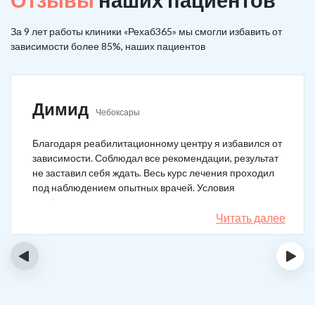
За 9 лет работы клиники «Рехаб365» мы смогли избавить от
зависимости более 85%, наших пациентов
Димид
Чебоксары
Благодаря реабилитационному центру я избавился от
зависимости. Соблюдал все рекомендации, результат
не заставил себя ждать. Весь курс лечения проходил
под наблюдением опытных врачей. Условия
пребывания супер комфортные: вкусная еда, уютно,
есть все необходимое для жизни. У меня не возникало
Читать далее
никаких стрессовых ситуаций.
‹
›