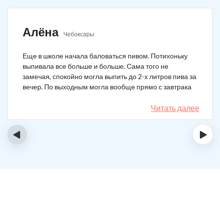
Алёна
Чебоксары
Еще в школе начала баловаться пивом. Потихоньку
выпивала все больше и больше. Сама того не
замечая, спокойно могла выпить до 2-х литров пива за
вечер. По выходным могла вообще прямо с завтрака
выпивать. В клинику решила позвонить сама. Прошла
курс и уже год не принимаю алкоголь вообще никакой.
Читать далее
‹
›