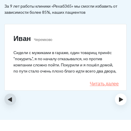
За 9 лет работы клиники «Рехаб365» мы смогли избавить от
зависимости более 85%, наших пациентов
Иван
Черемхово
Сидели с мужиками в гараже, один товарищ принёс
"покурить", я по началу отказывался, но против
компании сложно пойти. Покурили и я пошёл домой,
по пути стало очень плохо благо идти всего два двора,
пришёл домой сразу жену попросил вызвать врача,
чувствовал что точно, что-то не так. Спасибо большое,
Читать далее
что быстро приехали, поставили капельницу и уже
минут через 20-30 капельница начала действовать и
‹
›
меня начало отпускать. После оказалось, что товарищ
угостил нас какой то химической дрянью, мне сразу
показалось, что как то странно выглядит смесь, но
особого значения не придал, а стоило.