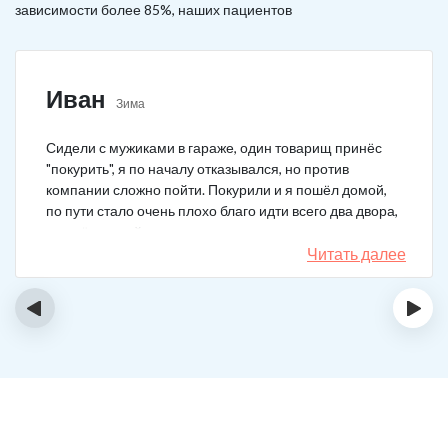
зависимости более 85%, наших пациентов
Иван
Зима
Сидели с мужиками в гараже, один товарищ принёс
"покурить", я по началу отказывался, но против
компании сложно пойти. Покурили и я пошёл домой,
по пути стало очень плохо благо идти всего два двора,
пришёл домой сразу жену попросил вызвать врача,
чувствовал что точно, что-то не так. Спасибо большое,
Читать далее
что быстро приехали, поставили капельницу и уже
минут через 20-30 капельница начала действовать и
‹
›
меня начало отпускать. После оказалось, что товарищ
угостил нас какой то химической дрянью, мне сразу
показалось, что как то странно выглядит смесь, но
особого значения не придал, а стоило.