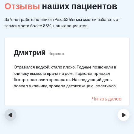
Отзывы
наших пациентов
За 9 лет работы клиники «Рехаб365» мы смогли избавить от
зависимости более 85%, наших пациентов
Дмитрий
Черкесск
Отравился водкой, стало плохо. Родные позвонили в
клинику вызвали врача на дом. Нарколог приехал
быстро, назначил препараты. На следующий день
поехал в клинику, провели детоксикацию, полегчало.
Записался на реабилитацию, прошел и теперь думаю,
что в рот водку больше не возьму. Так намучался и
Читать далее
испугался.
‹
›