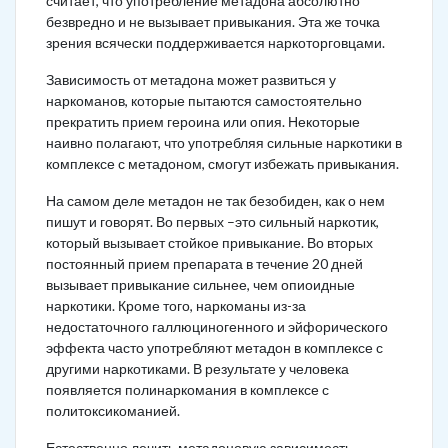
считает, что употребление метадона абсолютно
безвредно и не вызывает привыкания. Эта же точка
зрения всячески поддерживается наркоторговцами.
Зависимость от метадона может развиться у
наркоманов, которые пытаются самостоятельно
прекратить прием героина или опия. Некоторые
наивно полагают, что употребляя сильные наркотики в
комплексе с метадоном, смогут избежать привыкания.
На самом деле метадон не так безобиден, как о нем
пишут и говорят. Во первых –это сильный наркотик,
который вызывает стойкое привыкание. Во вторых
постоянный прием препарата в течение 20 дней
вызывает привыкание сильнее, чем опиоидные
наркотики. Кроме того, наркоманы из-за
недостаточного галлюциногенного и эйфорического
эффекта часто употребляют метадон в комплексе с
другими наркотиками. В результате у человека
появляется полинаркомания в комплексе с
политоксикоманией.
Естественно лечить метадоновую зависимость