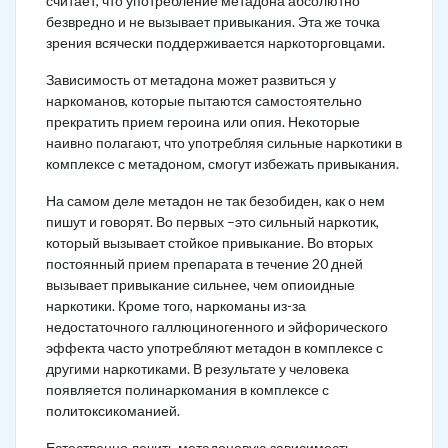
считает, что употребление метадона абсолютно
безвредно и не вызывает привыкания. Эта же точка
зрения всячески поддерживается наркоторговцами.
Зависимость от метадона может развиться у
наркоманов, которые пытаются самостоятельно
прекратить прием героина или опия. Некоторые
наивно полагают, что употребляя сильные наркотики в
комплексе с метадоном, смогут избежать привыкания.
На самом деле метадон не так безобиден, как о нем
пишут и говорят. Во первых –это сильный наркотик,
который вызывает стойкое привыкание. Во вторых
постоянный прием препарата в течение 20 дней
вызывает привыкание сильнее, чем опиоидные
наркотики. Кроме того, наркоманы из-за
недостаточного галлюциногенного и эйфорического
эффекта часто употребляют метадон в комплексе с
другими наркотиками. В результате у человека
появляется полинаркомания в комплексе с
политоксикоманией.
Естественно лечить метадоновую зависимость