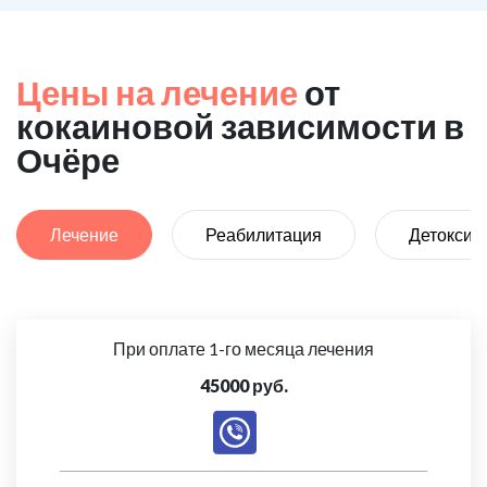
Цены на лечение
от
кокаиновой зависимости в
Очёре
Лечение
Реабилитация
Детоксик
При оплате 1-го месяца лечения
45000 руб.