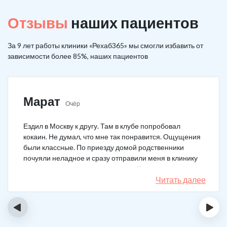
Отзывы
наших пациентов
За 9 лет работы клиники «Рехаб365» мы смогли избавить от
зависимости более 85%, наших пациентов
Марат
Очёр
Ездил в Москву к другу. Там в клубе попробовал
кокаин. Не думал, что мне так понравится. Ощущения
были классные. По приезду домой родственники
почуяли неладное и сразу отправили меня в клинику
после того как я им все рассказал. Прошел курс
лечения, но мысли о коксе не прошли. Сейчас хожу на
Читать далее
курсы анонимных наркоманов, делаю все, чтобы
снова не начать.
‹
›